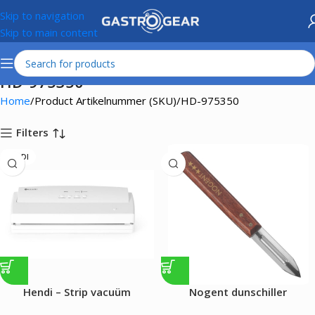
Skip to navigation
Skip to main content
HD-975350
Home
Product Artikelnummer (SKU)
HD-975350
Filters
HENDI
Hendi – Strip vacuüm
Nogent dunschiller
verpakkingsmachine – 100W