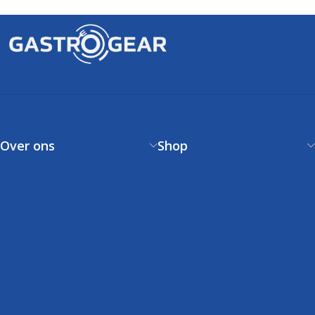
Over ons
Shop
Over ons
Verzendbeleid
Contact
Betaalbeleid
Klantenservice
Retourneren
FAQs
Garantie
Voorwaarden
Volg uw bestelling
Privacystatement
Cookiebeleid