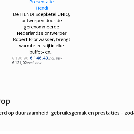
Presentatie
Hendi
De HENDI Soepketel UNIQ,
ontworpen door de
gerenommeerde
h
Nederlandse ontwerper
de
Robert Bronwasser, brengt
warmte en stijl in elke
r
buffet- en…
ft
€
146,43
€
180,90
incl. btw
€
121,02
excl. btw
n
rop
teerd op duurzaamheid, gebruiksgemak en prestaties – zod