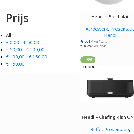
OVENS, STEAMERS 
DRANKAPPARATUUR
Prijs
Hendi – Bord plat
MAGNETRONS
Citruspersen - Juicers
Convectie-/Heteluchto
Koffie en Thee
Aardewerk
,
Presentati
High-Speed Ovens
Koude Drankdispensers
All
Hendi
Magnetrons
Milkshakers
€
5,14
incl. btw
€
0,00
-
€
50,00
Rookovens
Slush Machines
€
4,25
excl. btw
Speciale Ovens
€
50,00
-
€
100,00
Warme Drankdispensers
Voedseldrogers
Waterkokers
€
100,00
-
€
150,00
-19%
€
150,00
+
HENDI
Hendi – Chafing dish U
– 700W
Buffet Presentatie
,