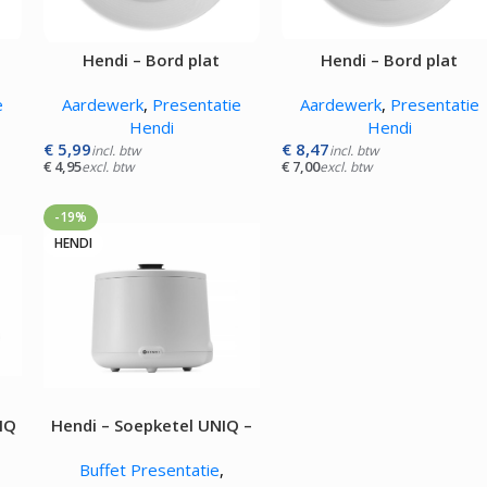
Kokskleding
EN
VLEESMACHINES
WARMHOUD
Hendi – Bord plat
Hendi – Bord plat
Hamburgerpersen
Chocoladewa
vens
Vleessnijmachines
Soepketels
e
Aardewerk
,
Presentatie
Aardewerk
,
Presentatie
Gehaktmolens - Vleesmolen
Warmhoudka
Hendi
Hendi
Vleesmengers
Warmhoudla
€
5,99
€
8,47
incl. btw
incl. btw
Vleesvermalser
Warmhoudpl
€
4,95
€
7,00
excl. btw
excl. btw
Warmhoudvit
Worstenwar
-19%
HENDI
NIQ
Hendi – Soepketel UNIQ –
8L – 500W
Buffet Presentatie
,