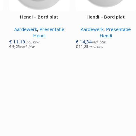
Pizza werkbanken zonder koeling
APPARATUUR
Hendi – Bord plat
Hendi – Bord plat
rmers
Aardewerk
,
Presentatie
Aardewerk
,
Presentatie
sten
Hendi
Hendi
mpen
€
11,19
€
14,34
incl. btw
incl. btw
aten
€
9,25
€
11,85
excl. btw
excl. btw
rines
mers