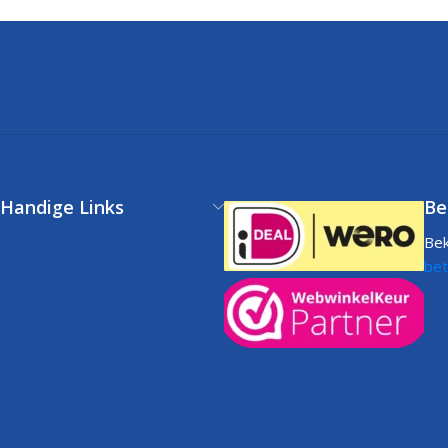
Handige Links
Be
Bek
Klantenservice
bet
FAQs
Volg uw bestelling