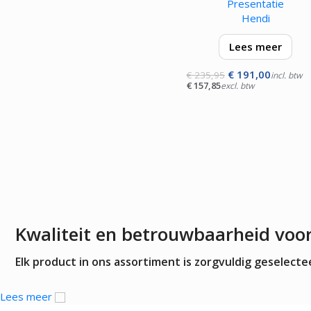
Presentatie
Hendi
Lees meer
€
191,00
De HENDI Chafing Dis
€
235,95
incl. btw
€
157,85
excl. btw
UNIQ, ontworpen door 
gerenommeerde
Nederlandse ontwerpe
Robert Bronwasser, gee
elke buffetopstelling ee
strakke…
Kwaliteit en betrouwbaarheid voo
Elk product in ons assortiment is zorgvuldig geselec
Lees meer