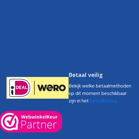
Contact
Betaalbeleid
FAQs
Klantenservice
Retourneren
Volg uw bestelling
FAQs
Garantie
Voorwaarden
Volg uw bestelling
Privacystatement
Cookiebeleid
Klachtenpagina
Betaal veilig
Bekijk welke betaalmethoden
op dit moment beschikbaar
zijn in het
betaalbeleid
.