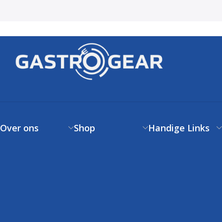
Over ons
Shop
Handige Links
Over ons
Verzendbeleid
Klantenservice
Contact
Betaalbeleid
FAQs
Klantenservice
Retourneren
Volg uw bestelling
FAQs
Garantie
Voorwaarden
Volg uw bestelling