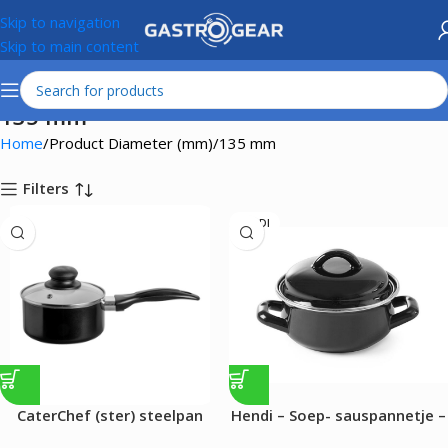
Skip to navigation
Skip to main content
135 mm
Home
Product Diameter (mm)
135 mm
Filters
HENDI
CaterChef (ster) steelpan
Hendi – Soep- sauspannetje –
Ø13,5cm
met deksel – 0.5L