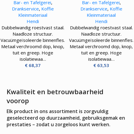
Bar- en Tafelgerei
,
Bar- en Tafelgerei
,
Drankservice
,
Koffie
Drankservice
,
Koffie
Kleinmateriaal
Kleinmateriaal
Hendi
Hendi
Dubbelwandig roestvast staal.
Dubbelwandig roestvast staal.
Naadloze structuur.
Naadloze structuur.
Vacuümgeïsoleerde binnenfles.
Vacuümgeïsoleerde binnenfles.
Metaal verchroomd dop, knop,
Metaal verchroomd dop, knop,
tuit en greep. Hoge
tuit en greep. Hoge
isolatiewaa…
isolatiewaa…
€
68,37
€
63,53
Kwaliteit en betrouwbaarheid
voorop
Elk product in ons assortiment is zorgvuldig
geselecteerd op duurzaamheid, gebruiksgemak en
prestaties – zodat u zorgeloos kunt werken.