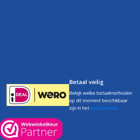
Over ons
Verzendbeleid
Klantenservice
Contact
Betaalbeleid
FAQs
Klantenservice
Retourneren
Volg uw bestelling
FAQs
Garantie
Voorwaarden
Volg uw bestelling
Privacystatement
Cookiebeleid
Klachtenpagina
Betaal veilig
Bekijk welke betaalmethoden
op dit moment beschikbaar
zijn in het
betaalbeleid
.