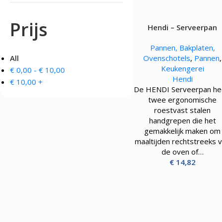
OVENS, STEAMERS 
DRANKAPPARATUUR
Prijs
Hendi – Serveerpan
MAGNETRONS
Citruspersen - Juicers
Convectie-/Heteluchto
Koffie en Thee
Pannen, Bakplaten,
High-Speed Ovens
Koude Drankdispensers
All
Ovenschotels
,
Pannen
,
Magnetrons
Milkshakers
Keukengerei
€
0,00
-
€
10,00
Rookovens
Slush Machines
Hendi
Speciale Ovens
€
10,00
+
Warme Drankdispensers
De HENDI Serveerpan he
Voedseldrogers
Waterkokers
twee ergonomische
roestvast stalen
handgrepen die het
gemakkelijk maken om
maaltijden rechtstreeks 
de oven of…
€
14,82