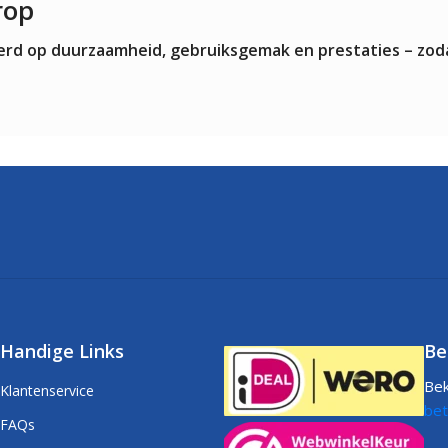
rop
teerd op duurzaamheid, gebruiksgemak en prestaties – zod
Handige Links
Be
Bek
Klantenservice
bet
FAQs