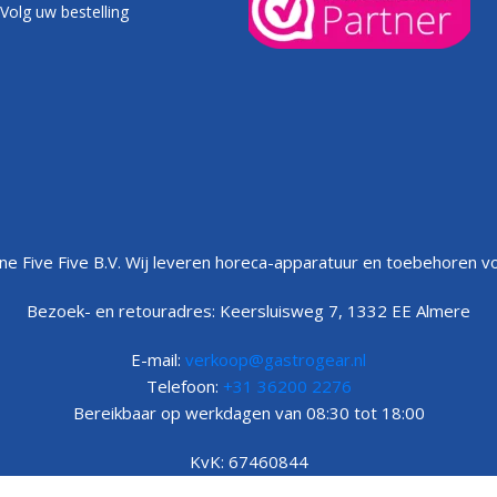
Volg uw bestelling
e Five Five B.V. Wij leveren horeca-apparatuur en toebehoren vo
Bezoek- en retouradres: Keersluisweg 7, 1332 EE Almere
E-mail:
verkoop@gastrogear.nl
Telefoon:
+31 36200 2276
Bereikbaar op werkdagen van 08:30 tot 18:00
KvK: 67460844
BTW: NL857005054B01