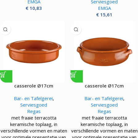
EMGA
Serviesgoed
€
10,83
EMGA
€
15,61
casserole Ø17cm
casserole Ø17cm
Bar- en Tafelgerei
,
Bar- en Tafelgerei
,
Serviesgoed
Serviesgoed
Regas
Regas
met fraaie terracotta
met fraaie terracotta
keramische toplaag, in
keramische toplaag, in
verschillende vormen en maten
verschillende vormen en maten
voor optimale presentatie van
voor optimale presentatie van