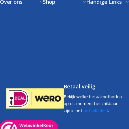
Over ons
Shop
Handige Links
Over ons
Verzendbeleid
Klantenservice
Contact
Betaalbeleid
FAQs
Klantenservice
Retourneren
Volg uw bestelling
FAQs
Garantie
Voorwaarden
Volg uw bestelling
Privacystatement
Cookiebeleid
Klachtenpagina
Betaal veilig
Bekijk welke betaalmethoden
op dit moment beschikbaar
zijn in het
betaalbeleid
.