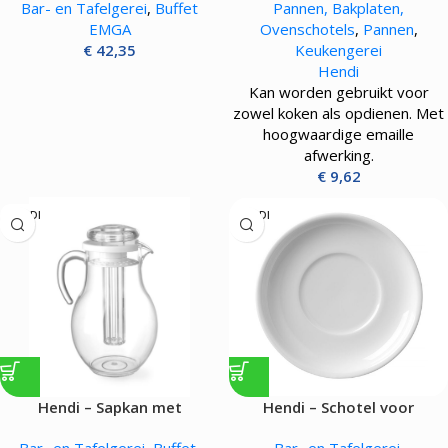
Bar- en Tafelgerei
,
Buffet
Pannen, Bakplaten,
EMGA
Ovenschotels
,
Pannen
,
€
42,35
Keukengerei
Hendi
Kan worden gebruikt voor
zowel koken als opdienen. Met
hoogwaardige emaille
afwerking.
€
9,62
HENDI
HENDI
Hendi – Sapkan met
Hendi – Schotel voor
ijblokjeskoeling – 3L
soepkom