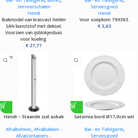
Bar- en Tafelgerei
,
Buffet
,
Bar- en Tafelgerei
,
Serveerschalen
Serviesgoed
Hendi
Hendi
Buikmodel van krasvast helder
Voor soepkom 799383.
SAN kunststof met deksel.
€
3,63
Voorzien van ijsblokjesbuis
voor koeling.
€
27,77
HENDI
Hendi – Staande zuil asbak
Saturnia bord Ø17,0cm wit
Afvalbeheer
,
Afvalbakken -
Bar- en Tafelgerei
,
Afvalcontainers -
Serviesgoed