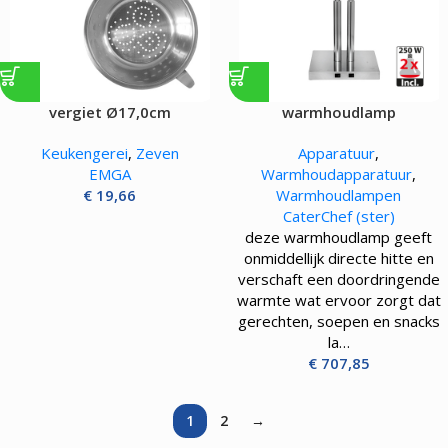
vergiet Ø17,0cm
warmhoudlamp
Keukengerei
,
Zeven
Apparatuur
,
EMGA
Warmhoudapparatuur
,
€
19,66
Warmhoudlampen
CaterChef (ster)
deze warmhoudlamp geeft
onmiddellijk directe hitte en
verschaft een doordringende
warmte wat ervoor zorgt dat
gerechten, soepen en snacks
la…
€
707,85
1
2
→