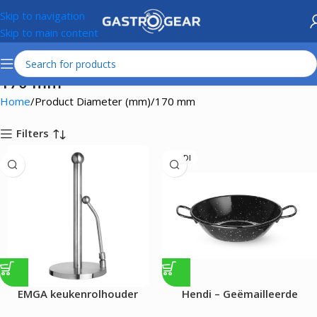
Skip to navigation
Skip to main content
170 mm
Home
Product Diameter (mm)
170 mm
Filters
HENDI
EMGA keukenrolhouder
Hendi – Geëmailleerde
paëllaschalen