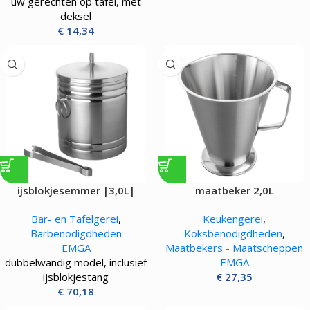
uw gerechten op tafel, met
deksel
€
14,34
ijsblokjesemmer |3,0L|
maatbeker 2,0L
Bar- en Tafelgerei
,
Keukengerei
,
Barbenodigdheden
Koksbenodigdheden
,
EMGA
Maatbekers - Maatscheppen
dubbelwandig model, inclusief
EMGA
ijsblokjestang
€
27,35
€
70,18