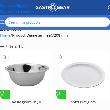
Skip to navigation
Skip to main content
208 mm
Home
Product Diameter (mm)
208 mm
Filters
beslagkom 01,3L
bord Ø21,0cm