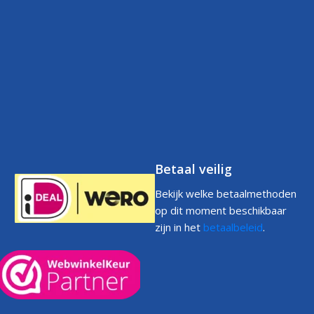
Contact
Betaalbeleid
FAQs
Klantenservice
Retourneren
Volg uw bestelling
FAQs
Garantie
Voorwaarden
Volg uw bestelling
Privacystatement
Cookiebeleid
Klachtenpagina
Betaal veilig
Bekijk welke betaalmethoden
op dit moment beschikbaar
zijn in het
betaalbeleid
.