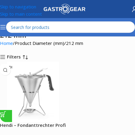
Skip to navigation
Skip to main content
212 mm
Home
Product Diameter (mm)
212 mm
Filters
HENDI
Hendi – Fondanttrechter Profi
Line – 1.5L