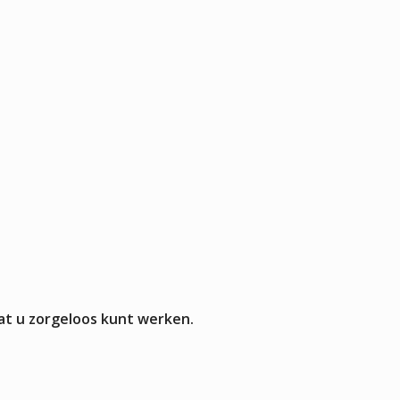
Pizza werkbanken zonder koeling
APPARATUUR
rmers
sten
mpen
aten
rines
mers
at u zorgeloos kunt werken.