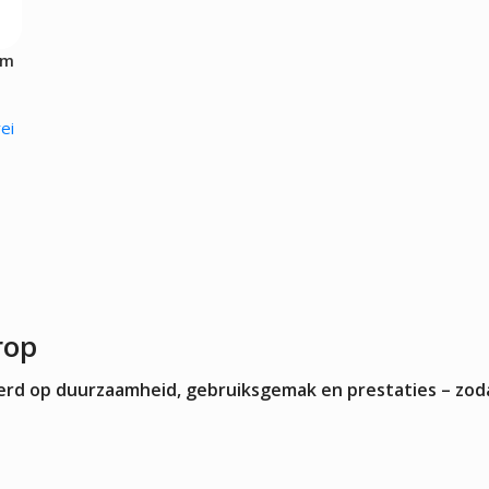
Kokskleding
EN
VLEESMACHINES
WARMHOUD
cm
Hamburgerpersen
Chocoladewa
vens
Vleessnijmachines
Soepketels
Gehaktmolens - Vleesmolen
Warmhoudka
ei
Vleesmengers
Warmhoudla
Vleesvermalser
Warmhoudpl
Warmhoudvit
Worstenwar
rop
teerd op duurzaamheid, gebruiksgemak en prestaties – zod