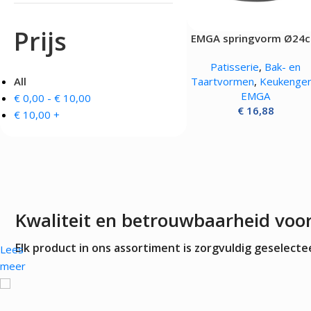
OVENS, STEAMERS 
DRANKAPPARATUUR
Prijs
EMGA springvorm Ø24
MAGNETRONS
Citruspersen - Juicers
Convectie-/Heteluchto
Koffie en Thee
Patisserie
,
Bak- en
High-Speed Ovens
Koude Drankdispensers
All
Taartvormen
,
Keukenger
Magnetrons
Milkshakers
EMGA
€
0,00
-
€
10,00
Rookovens
Slush Machines
€
16,88
Speciale Ovens
€
10,00
+
Warme Drankdispensers
Voedseldrogers
Waterkokers
Kwaliteit en betrouwbaarheid voo
Elk product in ons assortiment is zorgvuldig geselec
Lees
meer