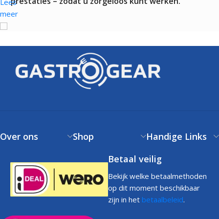
prestaties – zodat u zorgeloos kunt werken.
Lees
meer
Over ons
Shop
Handige Links
Betaal veilig
Bekijk welke betaalmethoden
op dit moment beschikbaar
zijn in het
betaalbeleid
.