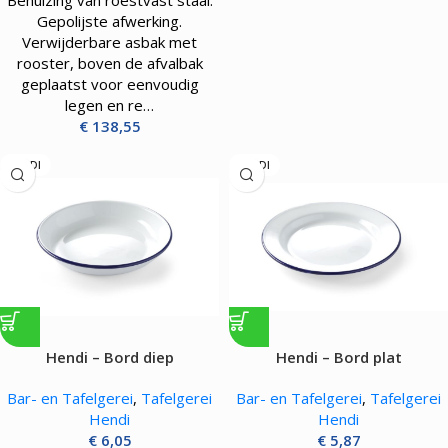
Behuizing van roestvast staal.
Gepolijste afwerking.
Verwijderbare asbak met
rooster, boven de afvalbak
geplaatst voor eenvoudig
legen en re…
€
138,55
HENDI
HENDI
Hendi – Bord diep
Hendi – Bord plat
Bar- en Tafelgerei
,
Tafelgerei
Bar- en Tafelgerei
,
Tafelgerei
Hendi
Hendi
€
6,05
€
5,87