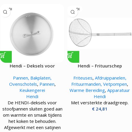
HENDI
HENDI
Hendi – Deksels voor
Hendi – Frituurschep
stoofpannen
Pannen, Bakplaten,
Friteuses
,
Afdruippanelen,
Ovenschotels
,
Pannen
,
Frituurmanden, Vetpompen
,
Keukengerei
Warme Bereiding
,
Apparatuur
Hendi
Hendi
De HENDI-deksels voor
Met versterkte draadgreep.
stoofpannen sluiten goed aan
€
24,81
om warmte en smaak tijdens
het koken te behouden.
Afgewerkt met een satijnen