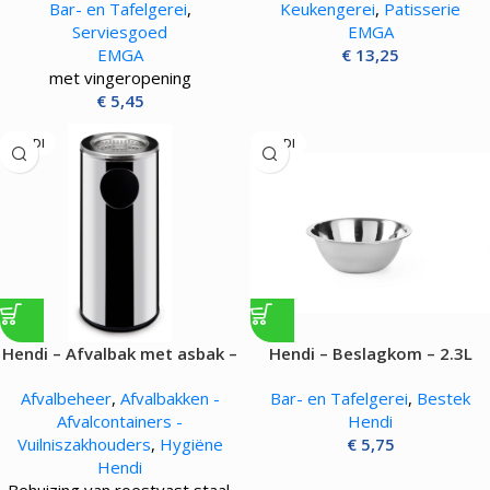
Bar- en Tafelgerei
,
Keukengerei
,
Patisserie
Serviesgoed
EMGA
EMGA
€
13,25
met vingeropening
€
5,45
HENDI
HENDI
Hendi – Afvalbak met asbak –
Hendi – Beslagkom – 2.3L
33L
Afvalbeheer
,
Afvalbakken -
Bar- en Tafelgerei
,
Bestek
Afvalcontainers -
Hendi
Vuilniszakhouders
,
Hygiëne
€
5,75
Hendi