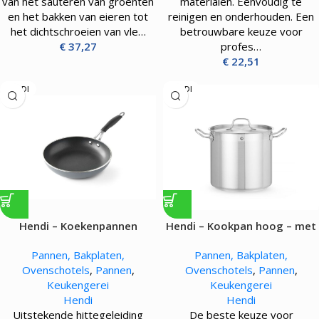
van het sauteren van groenten
materialen. Eenvoudig te
en het bakken van eieren tot
reinigen en onderhouden. Een
het dichtschroeien van vle…
betrouwbare keuze voor
€
37,27
profes…
€
22,51
HENDI
HENDI
Hendi – Koekenpannen
Hendi – Kookpan hoog – met
deksel – 9.8L
Pannen, Bakplaten,
Pannen, Bakplaten,
Ovenschotels
,
Pannen
,
Ovenschotels
,
Pannen
,
Keukengerei
Keukengerei
Hendi
Hendi
Uitstekende hittegeleiding
De beste keuze voor