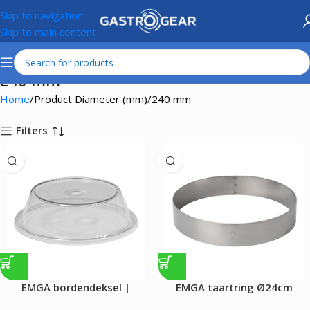
Skip to navigation
Skip to main content
240 mm
Home
Product Diameter (mm)
240 mm
Filters
EMGA bordendeksel |
EMGA taartring Ø24cm
Ø23,6cm| transparant