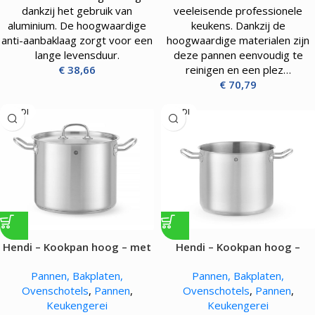
dankzij het gebruik van
veeleisende professionele
aluminium. De hoogwaardige
keukens. Dankzij de
anti-aanbaklaag zorgt voor een
hoogwaardige materialen zijn
lange levensduur.
deze pannen eenvoudig te
€
38,66
reinigen en een plez…
€
70,79
HENDI
HENDI
Hendi – Kookpan hoog – met
Hendi – Kookpan hoog –
deksel – 9L
zonder deksel – 8.9L
Pannen, Bakplaten,
Pannen, Bakplaten,
Ovenschotels
,
Pannen
,
Ovenschotels
,
Pannen
,
Keukengerei
Keukengerei