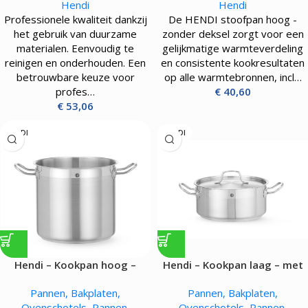
Hendi
Hendi
Professionele kwaliteit dankzij
De HENDI stoofpan hoog -
het gebruik van duurzame
zonder deksel zorgt voor een
materialen. Eenvoudig te
gelijkmatige warmteverdeling
reinigen en onderhouden. Een
en consistente kookresultaten
betrouwbare keuze voor
op alle warmtebronnen, incl…
profes…
€
40,60
€
53,06
HENDI
HENDI
Hendi – Kookpan hoog –
Hendi – Kookpan laag – met
zonder deksel – 9.8L
deksel – 4.8L
Pannen, Bakplaten,
Pannen, Bakplaten,
Ovenschotels
,
Pannen
,
Ovenschotels
,
Pannen
,