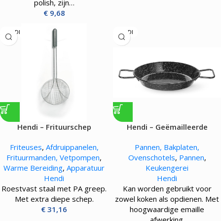
polish, zijn…
€
9,68
HENDI
HENDI
Hendi – Frituurschep
Hendi – Geëmailleerde
paëllapan
Friteuses
,
Afdruippanelen,
Pannen, Bakplaten,
Frituurmanden, Vetpompen
,
Ovenschotels
,
Pannen
,
Warme Bereiding
,
Apparatuur
Keukengerei
Hendi
Hendi
Roestvast staal met PA greep.
Kan worden gebruikt voor
Met extra diepe schep.
zowel koken als opdienen. Met
€
31,16
hoogwaardige emaille
afwerking.