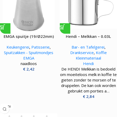
EMGA spuitje (19/Ø22mm)
Hendi – Melkkan – 0.03L
Keukengerei
,
Patisserie
,
Bar- en Tafelgerei
,
Spuitzakken - Spuitmondjes
Drankservice
,
Koffie
EMGA
Kleinmateriaal
naadloos
Hendi
€
2,42
De HENDI Melkkan is bedoeld
om moeiteloos melk in koffie te
gieten zonder te morsen of te
druppelen. De kan ook worden
gebruikt om porties a…
€
2,84
HENDI