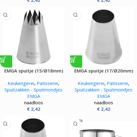
€
2,42
€
2,42
EMGA spuitje (15/Ø18mm)
EMGA spuitje (17/Ø20mm)
Keukengerei
,
Patisserie
,
Keukengerei
,
Patisserie
,
Spuitzakken - Spuitmondjes
Spuitzakken - Spuitmondjes
EMGA
EMGA
naadloos
naadloos
€
2,42
€
2,42
HENDI