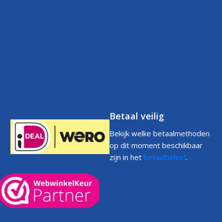
Contact
Betaalbeleid
FAQs
Klantenservice
Retourneren
Volg uw bestelling
FAQs
Garantie
Voorwaarden
Volg uw bestelling
Privacystatement
Cookiebeleid
Klachtenpagina
Betaal veilig
Bekijk welke betaalmethoden
op dit moment beschikbaar
zijn in het
betaalbeleid
.