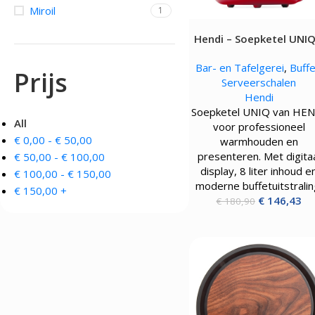
Miroil
1
OVENS, STEAMERS 
DRANKAPPARATUUR
Hendi – Soepketel UNIQ
MAGNETRONS
Citruspersen - Juicers
8L – 500W
Convectie-/Heteluchto
Koffie en Thee
Bar- en Tafelgerei
,
Buffe
High-Speed Ovens
Prijs
Koude Drankdispensers
Serveerschalen
Magnetrons
Milkshakers
Hendi
Rookovens
Slush Machines
Soepketel UNIQ van HE
Speciale Ovens
Warme Drankdispensers
All
voor professioneel
Voedseldrogers
Waterkokers
€
0,00
-
€
50,00
warmhouden en
presenteren. Met digita
€
50,00
-
€
100,00
display, 8 liter inhoud e
€
100,00
-
€
150,00
moderne buffetuitstralin
€
150,00
+
€
146,43
€
180,90