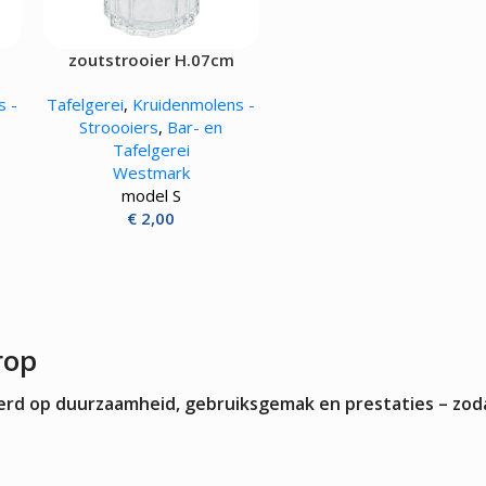
Kokskleding
EN
VLEESMACHINES
WARMHOUD
m
zoutstrooier H.07cm
Hamburgerpersen
Chocoladewa
vens
Vleessnijmachines
Soepketels
s -
Tafelgerei
,
Kruidenmolens -
Gehaktmolens - Vleesmolen
Warmhoudka
Stroooiers
,
Bar- en
Vleesmengers
Warmhoudla
Tafelgerei
Vleesvermalser
Warmhoudpl
Westmark
Warmhoudvit
model S
Worstenwar
€
2,00
rop
teerd op duurzaamheid, gebruiksgemak en prestaties – zod