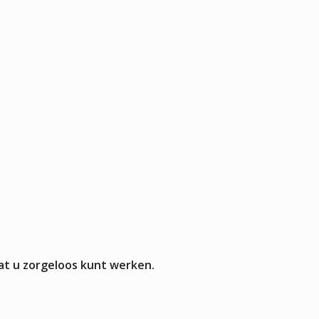
Pizza werkbanken zonder koeling
APPARATUUR
rmers
sten
mpen
aten
rines
mers
at u zorgeloos kunt werken.