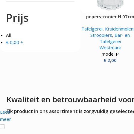
OVENS, STEAMERS 
DRANKAPPARATUUR
Prijs
peperstrooier H.07c
MAGNETRONS
Citruspersen - Juicers
Convectie-/Heteluchto
Koffie en Thee
Tafelgerei
,
Kruidenmolen
High-Speed Ovens
Koude Drankdispensers
All
Stroooiers
,
Bar- en
Magnetrons
Milkshakers
Tafelgerei
€
0,00
+
Rookovens
Slush Machines
Westmark
Speciale Ovens
Warme Drankdispensers
model P
Voedseldrogers
Waterkokers
€
2,00
Kwaliteit en betrouwbaarheid voo
Elk product in ons assortiment is zorgvuldig geselec
Lees
meer