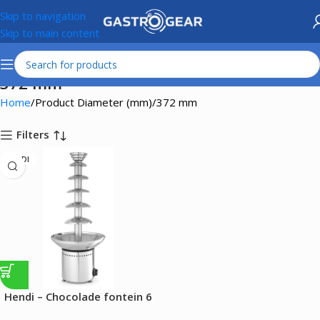
Skip to navigation
Skip to main content
372 mm
Home
Product Diameter (mm)
372 mm
Filters
HENDI
Hendi – Chocolade fontein 6
lagen – 300W