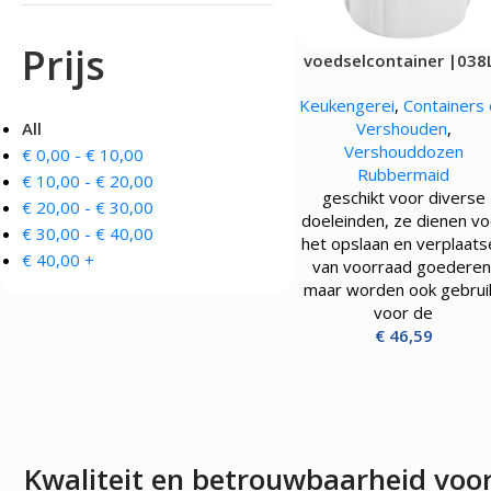
OVENS, STEAMERS 
DRANKAPPARATUUR
Prijs
voedselcontainer |038
MAGNETRONS
Citruspersen - Juicers
Convectie-/Heteluchto
Koffie en Thee
Keukengerei
,
Containers
High-Speed Ovens
Koude Drankdispensers
All
Vershouden
,
Magnetrons
Milkshakers
Vershouddozen
€
0,00
-
€
10,00
Rookovens
Slush Machines
Rubbermaid
Speciale Ovens
€
10,00
-
€
20,00
Warme Drankdispensers
geschikt voor diverse
Voedseldrogers
Waterkokers
€
20,00
-
€
30,00
doeleinden, ze dienen vo
€
30,00
-
€
40,00
het opslaan en verplaats
€
40,00
+
van voorraad goederen
maar worden ook gebrui
voor de
€
46,59
Kwaliteit en betrouwbaarheid voo