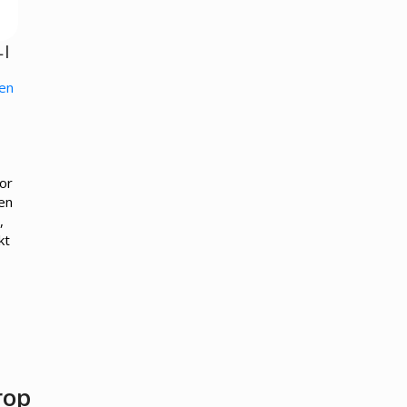
Kokskleding
EN
VLEESMACHINES
WARMHOUD
L|
Hamburgerpersen
Chocoladewa
vens
Vleessnijmachines
Soepketels
 en
Gehaktmolens - Vleesmolen
Warmhoudka
Vleesmengers
Warmhoudla
Vleesvermalser
Warmhoudpl
Warmhoudvit
Worstenwar
or
en
,
kt
rop