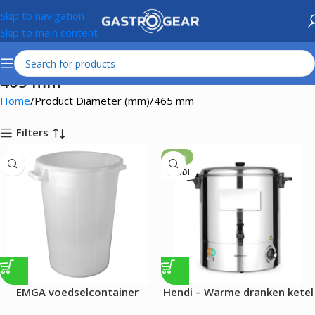
Skip to navigation
Skip to main content
465 mm
Home
Product Diameter (mm)
465 mm
Filters
-19%
HENDI
EMGA voedselcontainer
Hendi – Warme dranken ketel
|075L| wit
– 28L – 2200W