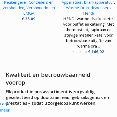
Keukengerei
,
Containers en
Apparatuur
,
Drankapparatuur
,
Vershouden
,
Vershouddozen
Warme Drankdispensers
EMGA
Hendi
€
35,09
HENDI warme drankenketel
voor buffet en catering. Met
thermostaat, tapkraan en
stevige metalen ketel voor
betrouwbare uitgifte van
warme dra…
€
166,02
€
205,10
Kwaliteit en betrouwbaarheid
voorop
Elk product in ons assortiment is zorgvuldig
geselecteerd op duurzaamheid, gebruiksgemak en
prestaties – zodat u zorgeloos kunt werken.
Lees
meer