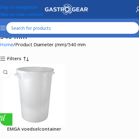
Skip to navigation
Skip to main content
540 mm
Home
Product Diameter (mm)
540 mm
Filters
EMGA voedselcontainer
|120L| wit