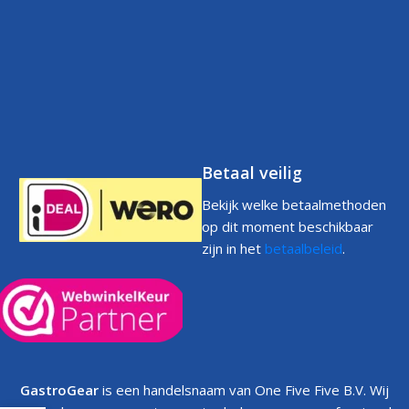
Klantenservice
Retourneren
Volg uw bestelling
FAQs
Garantie
Voorwaarden
Volg uw bestelling
Privacystatement
Cookiebeleid
Klachtenpagina
Betaal veilig
Bekijk welke betaalmethoden
op dit moment beschikbaar
zijn in het
betaalbeleid
.
GastroGear
is een handelsnaam van One Five Five B.V. Wij