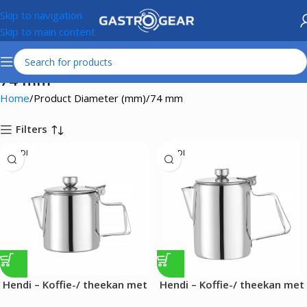
Skip to navigation
Skip to main content
74 mm
Home
Product Diameter (mm)
74 mm
Filters
HENDI
HENDI
Hendi – Koffie-/ theekan met
Hendi – Koffie-/ theekan met
deksel – 0.2L
deksel – 0.3L