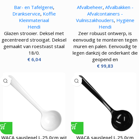
– 0.36L
Bar- en Tafelgerei
,
Afvalbeheer
,
Afvalbakken -
Drankservice
,
Koffie
Afvalcontainers -
Kleinmateriaal
Vuilniszakhouders
,
Hygiëne
Hendi
Hendi
Glazen strooier. Deksel met
Zeer robuust ontwerp, is
gecentreerd strooigat. Deksel
eenvoudig te monteren tegen
gemaakt van roestvast staal
muren en palen. Eenvoudig te
18/0.
legen dankzij de onderkant die
€
6,04
geopend en
€
99,83
WACA sauslepel L.25,0cm wit
WACA sauslepel L.25,0cm