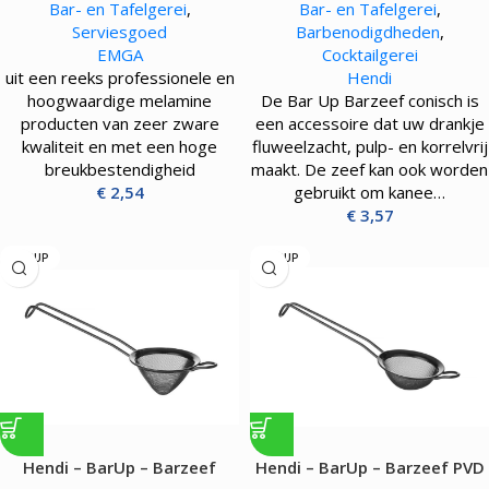
Bar- en Tafelgerei
,
Bar- en Tafelgerei
,
Serviesgoed
Barbenodigdheden
,
EMGA
Cocktailgerei
uit een reeks professionele en
Hendi
hoogwaardige melamine
De Bar Up Barzeef conisch is
producten van zeer zware
een accessoire dat uw drankje
kwaliteit en met een hoge
fluweelzacht, pulp- en korrelvrij
breukbestendigheid
maakt. De zeef kan ook worden
€
2,54
gebruikt om kanee…
€
3,57
BARUP
BARUP
Hendi – BarUp – Barzeef
Hendi – BarUp – Barzeef PVD