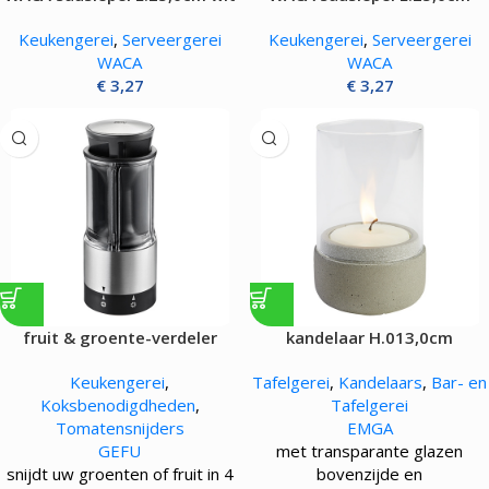
zwart
Keukengerei
,
Serveergerei
Keukengerei
,
Serveergerei
WACA
WACA
€
3,27
€
3,27
fruit & groente-verdeler
kandelaar H.013,0cm
Keukengerei
,
Tafelgerei
,
Kandelaars
,
Bar- en
Koksbenodigdheden
,
Tafelgerei
Tomatensnijders
EMGA
GEFU
met transparante glazen
snijdt uw groenten of fruit in 4
bovenzijde en