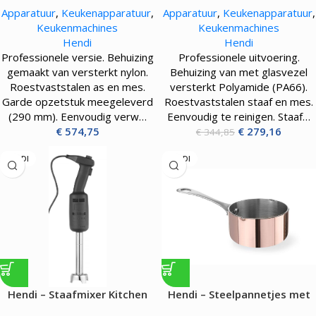
Apparatuur
,
Keukenapparatuur
,
Apparatuur
,
Keukenapparatuur
,
Keukenmachines
Keukenmachines
Hendi
Hendi
Professionele versie. Behuizing
Professionele uitvoering.
gemaakt van versterkt nylon.
Behuizing van met glasvezel
Roestvaststalen as en mes.
versterkt Polyamide (PA66).
Garde opzetstuk meegeleverd
Roestvaststalen staaf en mes.
(290 mm). Eenvoudig verw…
Eenvoudig te reinigen. Staaf…
€
574,75
€
279,16
€
344,85
HENDI
HENDI
Hendi – Staafmixer Kitchen
Hendi – Steelpannetjes met
Line 160 met regelbare
schenktuit – 0.16L