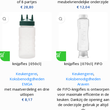
of 8 partjes
meubelvriendelijke onderzijde
€
28,80
€
12,04
knijpfles |050cl|
knijpfles |070cl| FIFO
Keukengerei
,
Keukengerei
,
Koksbenodigdheden
Koksbenodigdheden
EMGA
Araven
met maatverdeling en drie
de FIFO-knijpfles is ontworpen
uitlopen
voor maximale efficiëntie in de
€
8,17
keuken. Dankzij de opening aan
de onderzijde gebruik je altijd
als