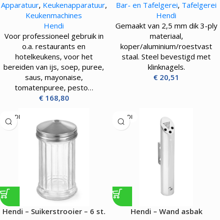
Apparatuur
,
Keukenapparatuur
,
Bar- en Tafelgerei
,
Tafelgerei
snelheid – 270W
Keukenmachines
Hendi
Hendi
Gemaakt van 2,5 mm dik 3-ply
Voor professioneel gebruik in
materiaal,
o.a. restaurants en
koper/aluminium/roestvast
hotelkeukens, voor het
staal. Steel bevestigd met
bereiden van ijs, soep, puree,
klinknagels.
saus, mayonaise,
€
20,51
tomatenpuree, pesto…
€
168,80
HENDI
HENDI
Hendi – Suikerstrooier – 6 st.
Hendi – Wand asbak