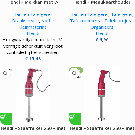
Hendi – Melkkan met V-
Hendi – Menukaarthouder
vormige schenktuit – 0.45L
Bar- en Tafelgerei
,
Bar- en Tafelgerei
,
Tafelgerei
,
Drankservice
,
Koffie
Tafelnummers - Tafelbordjes -
Kleinmateriaal
Organizers
Hendi
Hendi
Hoogwaardige materialen, V-
€
6,96
vormige schenktuit vergroot
controle bij het schenken.
€
15,43
HENDI
-19%
HENDI
Hendi – Staafmixer 250 – met
Hendi – Staafmixer 250 – met
regelbare snelheid – 250W
vaste snelheid – 250W