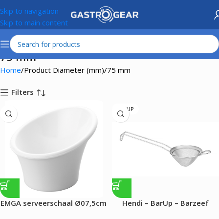
Skip to navigation
Skip to main content
75 mm
Home
Product Diameter (mm)
75 mm
Filters
BARUP
EMGA serveerschaal Ø07,5cm
Hendi – BarUp – Barzeef
wit
conisch