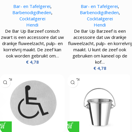
conisch PVD gecoat
gecoat
Bar- en Tafelgerei
,
Bar- en Tafelgerei
,
Barbenodigdheden
,
Barbenodigdheden
,
Cocktailgerei
Cocktailgerei
Hendi
Hendi
De Bar Up Barzeef conisch
De Bar Up Barzeef is een
zwart is een accessoire dat uw
accessoire dat uw drankje
drankje fluweelzacht, pulp- en
fluweelzacht, pulp- en korrelvrij
korrelvrij maakt. De zeef kan
maakt. U kunt de zeef ook
ook worden gebruikt om…
gebruiken om kaneel op de
€
4,78
kof…
€
4,78
HENDI
HENDI