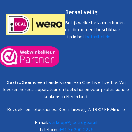
Betaal veilig
Bekijk welke betaalmethoden
op dit moment beschikbaar
zijn in het
betaalbeleid
.
GastroGear
is een handelsnaam van One Five Five B.V. Wij
leveren horeca-apparatuur en toebehoren voor professionele
keukens in Nederland.
Bezoek- en retouradres: Keersluisweg 7, 1332 EE Almere
E-mail:
verkoop@gastrogear.nl
Telefoon:
+31 36200 2276