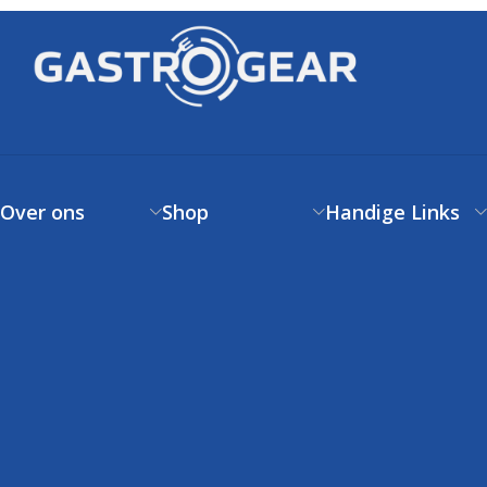
Over ons
Shop
Handige Links
Over ons
Verzendbeleid
Klantenservice
Contact
Betaalbeleid
FAQs
Klantenservice
Retourneren
Volg uw bestelling
FAQs
Garantie
Voorwaarden
Volg uw bestelling
Privacystatement
Cookiebeleid
Klachtenpagina