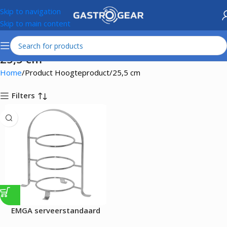
Skip to navigation
Skip to main content
25,5 cm
Home
Product Hoogteproduct
25,5 cm
Filters
EMGA serveerstandaard
|3xØ17,0cm|